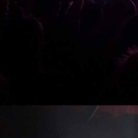
Besondere
supporten.
Kenntnisse in
Timecode-
Meine Spezialität
Programmierungen
ist die Musikalität
meines Lichts.
Meine mehr als 20
Jahre Erfahrung in
Film, TV, Show,
Event, und in den
letzten Jahren vor
allem Varieté läßt
mich auch für Ihr
Project das
richtige Design
finden.