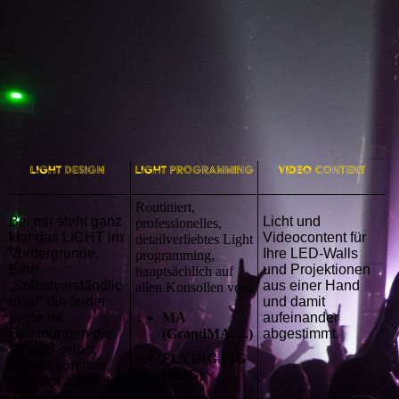
Routiniert,
Bei mir steht ganz
Licht und
professionelles,
klar das LICHT im
Videocontent für
detailverliebtes Light
Vordergrunde,
Ihre LED-Walls
programming,
Eine
und Projektionen
hauptsächlich auf
„Selbstverständlic
aus einer Hand
allen Konsollen von:
hkeit“ die leider
und damit
keine ist.
MA
aufeinander
Stimmungen die
(GrandMA, ...)
abgestimmt.
für sich selbst
FLYING PIG
stehen könnten,
(HOG)
aber vor allem das
„Produkt“